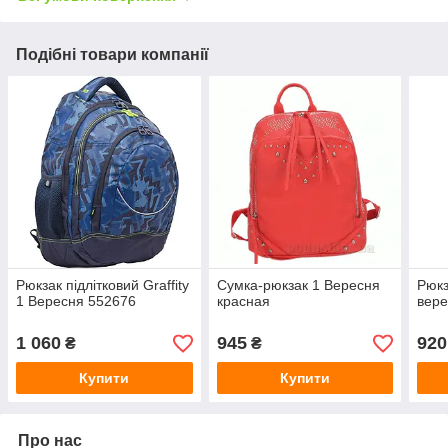
Подібні товари компанії
Рюкзак підлітковий Graffity
Сумка-рюкзак 1 Вересня
Рюкз
1 Вересня 552676
красная
вере
1 060
945
920
₴
₴
Купити
Купити
Про нас