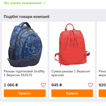
Всі умови повернення
Подібні товари компанії
Рюкзак підлітковий Graffity
Сумка-рюкзак 1 Вересня
Рюкз
1 Вересня 552676
красная
вере
1 060
945
920
₴
₴
Купити
Купити