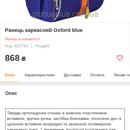
Ранець каркасний Oxford blue
Немає в наявності
Код: 552743
Роздріб
868
₴
Опис
Характеристики
Доставка
Оплата
Умови п
Опис
Тверда ортопедична спинка зі знімною пластиковою
вставкою, зручна ручка, застібка-блискавка, посилене дно зі
щільною вставкою всередині та захисною полімерною
накладкою зовні, 1 відділення, внутрішні роздільники для