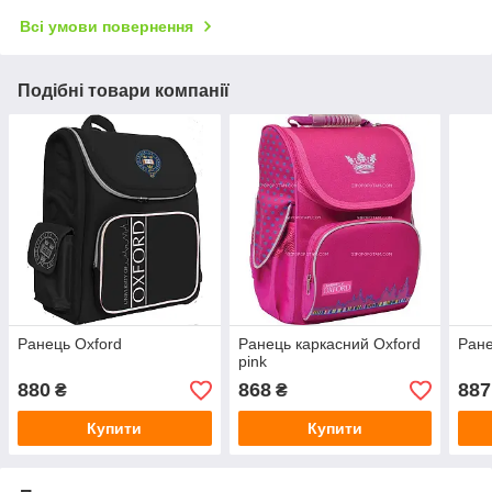
Всі умови повернення
Подібні товари компанії
Ранець Oxford
Ранець каркасний Oxford
Ране
pink
880
868
887
₴
₴
Купити
Купити