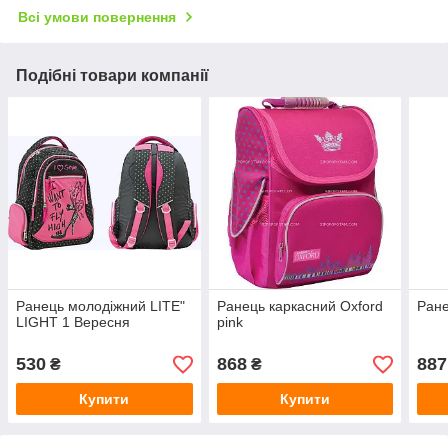
Всі умови повернення
Подібні товари компанії
Ранець молодіжний LITE"
Ранець каркасний Oxford
Ране
LIGHT 1 Вересня
pink
530
868
887
₴
₴
Купити
Купити