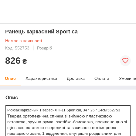
Ранець каркасний Sport ca
Немає в наявності
Код: 552753
Роздріб
826
₴
Опис
Характеристики
Доставка
Оплата
Умови п
Опис
Рюкзак каркасный 1 вересня H-11 Sport car, 34 * 26 * 14см 552753
Тверда ортопедична спинка зі знімною пластиковою
вставкою, зручна ручка, застібка-блискавка, посилене дно зі
щільною вставкою всередині та захисною полімерною
накладкою зовні, 1 відділення, внутрішні роздільники для