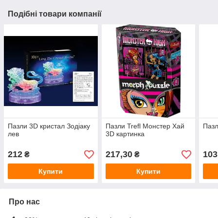
Подібні товари компанії
Пазли 3D кристал Зодіаку
Пазли Trefl Монстер Хай
Пазл
лев
3D картинка
212
217,30
103
₴
₴
Купити
Купити
Про нас