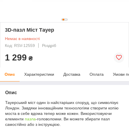
3D-пазл Міст Тауер
Немає в наявності
Код: RSV-12559
Роздріб
1 299
₴
Опис
Характеристики
Доставка
Оплата
Умови п
Опис
Тауерський міст один із найстаріших споруд, що символізує
Лондон. Завдяки інноваційним техноологіям створити копію
моста в себе вдома тепер може кожен. Використовуючи
елементи
пазла
-головоломки. Ви можете збирати пазл
самостійно або з інструкцією.