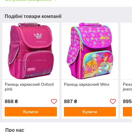
Подібні товари компанії
Ранець каркасний Oxford
Ранець каркасний Winx
Рюкз
pink
jean
868
887
895
₴
₴
Купити
Купити
Про нас