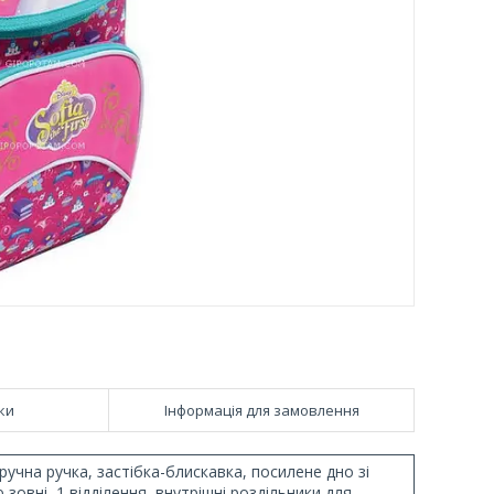
ки
Інформація для замовлення
учна ручка, застібка-блискавка, посилене дно зі
овні, 1 відділення, внутрішні роздільники для