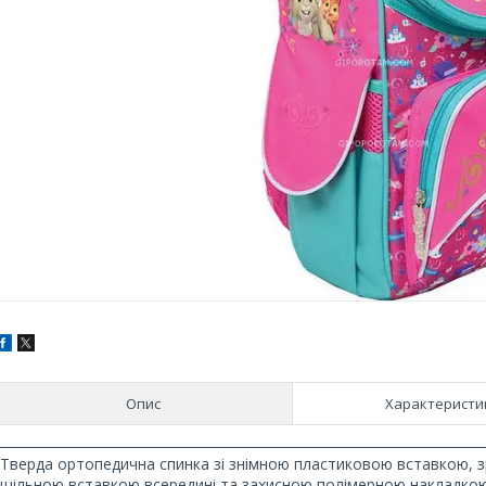
Опис
Характеристи
Тверда ортопедична спинка зі знімною пластиковою вставкою, зр
щільною вставкою всередині та захисною полімерною накладкою з