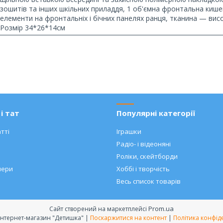
зошитів та інших шкільних приладдя, 1 об'ємна фронтальна кишеня
елементи на фронтальніх і бічних панелях ранця, тканина — висо
Розмір 34*26*14см
і тат
Популярні категорії
тті
Іграшки
Радіо- і відеоняні
Роліки, скейтборди
нери
Хоббі і творчість
Весь список товарів
Prom.ua
Сайт створений на маркетплейсі
Дитячий інтернет-магазин "Детишка" |
Поскаржитися на контент
|
Політика конфід