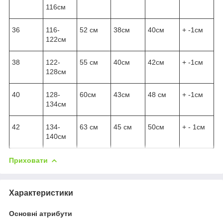
116см
36
116-
52 см
38см
40см
+ -1см
122см
38
122-
55 см
40см
42см
+ -1см
128см
40
128-
60см
43см
48 см
+ -1см
134см
42
134-
63 см
45 см
50см
+ - 1см
140см
Приховати
Характеристики
Основні атрибути