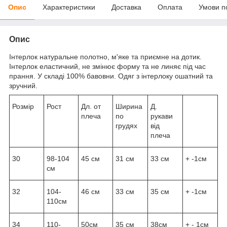
Опис
Характеристики
Доставка
Оплата
Умови п
Опис
Інтерлок натуральне полотно, м'яке та приємне на дотик.
Інтерлок еластичний, не змінює форму та не линяє під час
прання. У складі 100% бавовни. Одяг з інтерлоку ошатний та
зручний.
Розмір
Рост
Дл. от
Ширина
Д.
плеча
по
рукави
грудях
від
плеча
30
98-104
45 см
31 см
33 см
+ -1см
см
32
104-
46 см
33 см
35 см
+ -1см
110см
34
110-
50см
35 см
38см
+ - 1см