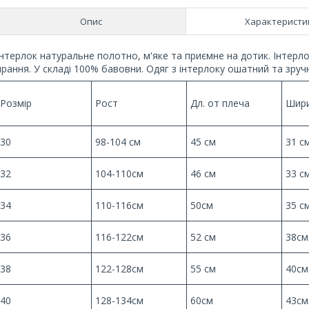
Опис
Характеристи
Інтерлок натуральне полотно, м'яке та приємне на дотик. Інтерло
прання. У складі 100% бавовни. Одяг з інтерлоку ошатний та зруч
Розмір
Рост
Дл. от плеча
Шири
30
98-104 см
45 см
31 с
32
104-110см
46 см
33 с
34
110-116см
50см
35 с
36
116-122см
52 см
38см
38
122-128см
55 см
40см
40
128-134см
60см
43см