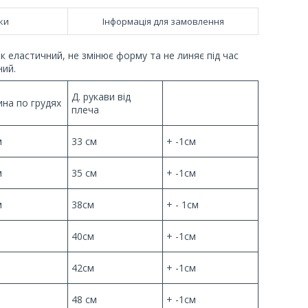
ки
Інформація для замовлення
к еластичний, не змінює форму та не линяє під час
ний.
Д. рукави від
на по грудях
плеча
м
33 см
+ -1см
м
35 см
+ -1см
м
38см
+ - 1см
40см
+ -1см
42см
+ -1см
48 см
+ -1см