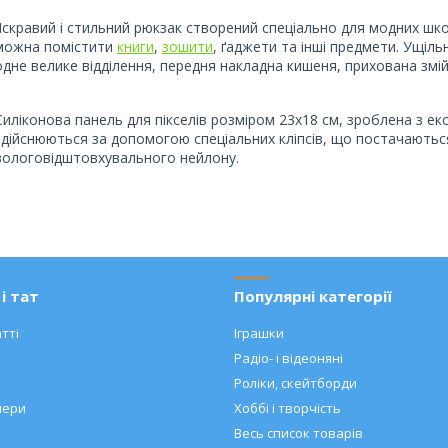
Яскравий і стильний рюкзак створений спеціально для модних шко
можна помістити
книги
,
зошити
, ґаджети та інші предмети. Ущіль
одне велике відділення, передня накладна кишеня, прихована змій
Силіконова панель для пікселів розміром 23х18 см, зроблена з еко
здійснюються за допомогою спеціальних кліпсів, що постачаються
вологовідштовхувального нейлону.
і тат
Популярні категорії
тті
Іграшки
Радіо- і відеоняні
Роліки, скейтборди
нери
Хоббі і творчість
Весь список товарів