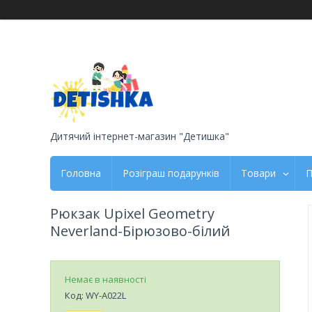
Дитячий інтернет-магазин "Детишка"
Головна
Розіграш подарунків
Товари
П
Рюкзак Upixel Geometry
Neverland-Бірюзово-білий
Немає в наявності
Код:
WY-A022L