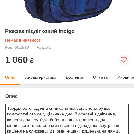
Рюкзак підлітковий Indigo
Немає в наявності
Код: 552618
Роздріб
1 060
₴
Опис
Характеристики
Доставка
Оплата
Умови п
Опис
Тверда ортопедична спинка, м'яка ущільнена ручка,
комфортні лямки, ущільнене дно, 3 основні відділення,
кишеня для ноутбука і/або планшета, кишеня для
мобільного телефона із захисною підкладкою, внутрішня
кишеня на блискавці, дві бічні кишені, кишенька на лямці,