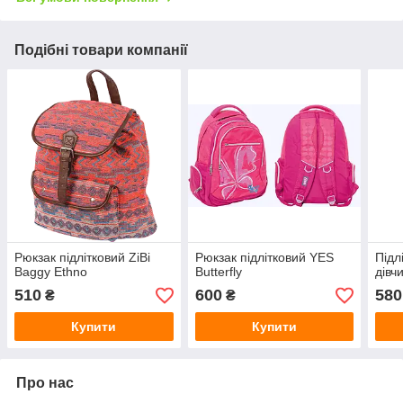
Подібні товари компанії
Рюкзак підлітковий ZiBi
Рюкзак підлітковий YES
Підл
Baggy Ethno
Butterfly
дівч
510
600
580
₴
₴
Купити
Купити
Про нас