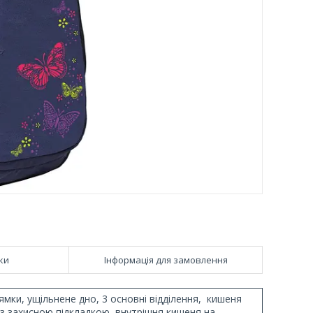
ки
Інформація для замовлення
мки, ущільнене дно, 3 основні відділення, кишеня
з захисною підкладкою, внутрішня кишеня на