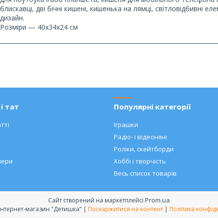
блискавці, дві бічні кишені, кишенька на лямці, світловідбивні е
дизайн.
Розміри — 40х34х24 см
і тат
Популярні категорії
тті
Іграшки
Радіо- і відеоняні
Роліки, скейтборди
нери
Хоббі і творчість
Весь список товарів
Prom.ua
Сайт створений на маркетплейсі
Дитячий інтернет-магазин "Детишка" |
Поскаржитися на контент
|
Політика конфід