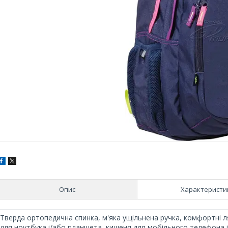
Опис
Характеристи
Тверда ортопедична спинка, м'яка ущільнена ручка, комфортні ля
для ноутбука і/або планшета, кишеня для мобільного телефона і