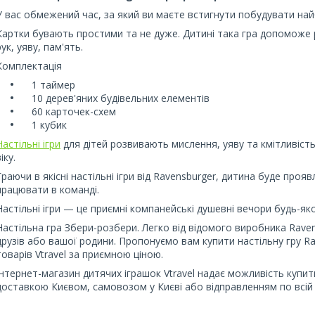
У вас обмежений час, за який ви маєте встигнути побудувати найбі
Картки бувають простими та не дуже. Дитині така гра допоможе 
рук, уяву, пам'ять.
Комплектація
1 таймер
10 дерев'яних будівельних елементів
60 карточек-схем
1 кубик
Настільні ігри
для дітей розвивають мислення, уяву та кмітливість.
іку.
Граючи в якісні настільні ігри від Ravensburger, дитина буде проя
працювати в команді.
Настільні ігри — це приємні компанейські душевні вечори будь-яко
Настільна гра Збери-розбери. Легко від відомого виробника Raven
друзів або вашої родини. Пропонуємо вам купити настільну гру Ra
товарів Vtravel за приємною ціною.
Інтернет-магазин дитячих іграшок Vtravel надає можливість купит
доставкою Києвом, самовозом у Києві або відправленням по всій 