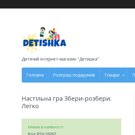
Дитячий інтернет-магазин "Детишка"
Головна
Розіграш подарунків
Товари
П
Настільна гра Збери-розбери.
Легко
Немає в наявності
Код:
RSV-26367