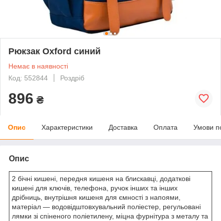
Рюкзак Oxford синий
Немає в наявності
Код: 552844
Роздріб
896
₴
Опис
Характеристики
Доставка
Оплата
Умови п
Опис
2 бічні кишені, передня кишеня на блискавці, додаткові
кишені для ключів, телефона, ручок інших та інших
дрібниць, внутрішня кишеня для ємності з напоями,
матеріал — водовідштовхувальний поліестер, регульовані
лямки зі спіненого поліетилену, міцна фурнітура з металу та