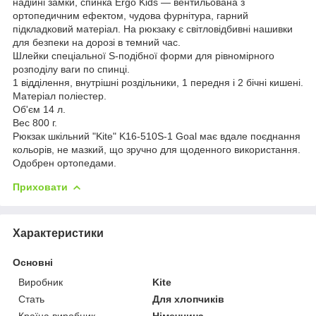
надійні замки, спинка Ergo Kids — вентильована з
ортопедичним ефектом, чудова фурнітура, гарний
підкладковий матеріал. На рюкзаку є світловідбивні нашивки
для безпеки на дорозі в темний час.
Шлейки спеціальної S-подібної форми для рівномірного
розподілу ваги по спинці.
1 відділення, внутрішні роздільники, 1 передня і 2 бічні кишені.
Матеріал поліестер.
Об'єм 14 л.
Вес 800 г.
Рюкзак шкільний "Kite" K16-510S-1 Goal має вдале поєднання
кольорів, не мазкий, що зручно для щоденного використання.
Одобрен ортопедами.
Приховати
Характеристики
Основні
Виробник
Kite
Стать
Для хлопчиків
Країна виробник
Німеччина