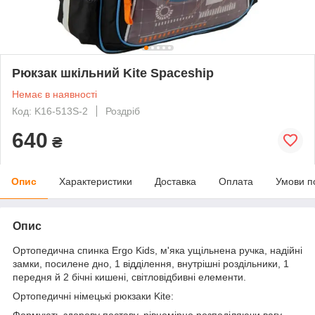
Рюкзак шкільний Kite Spaceship
Немає в наявності
Код: K16-513S-2
Роздріб
640
₴
Опис
Характеристики
Доставка
Оплата
Умови п
Опис
Ортопедична спинка Ergo Kids, м'яка ущільнена ручка, надійні
замки, посилене дно, 1 відділення, внутрішні роздільники, 1
передня й 2 бічні кишені, світловідбивні елементи.
Ортопедичні німецькі рюкзаки Kite:
Формують здорову поставу, рівномірно розподіляючи вагу