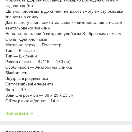
вздовж хребта
Щільно прилягають до спини, не дають змогу вмісту рюкзака
тиснути на спину
Дають змогу спині «дихати» завдяки використанню сітчастої
вентильованої тканини
Не давят на плечи благодаря удобным S-образным лямкам
Стать -Для хлопчиків
Матеріал верху — Поліестер
Тип — Рюкзаки
Тип — Шкільний
Розмір (зріст) — S (115 — 130 см)
Особливості — Анатомічна спинка
Бічні кишені
Внутрішні роздільники
Світловідбивні елементи
Вага — 0.7 кг
Зовнішні розміри — 38 x 29 x 13 см
Об'єм рюкзака/ранця -14 л
Приховати