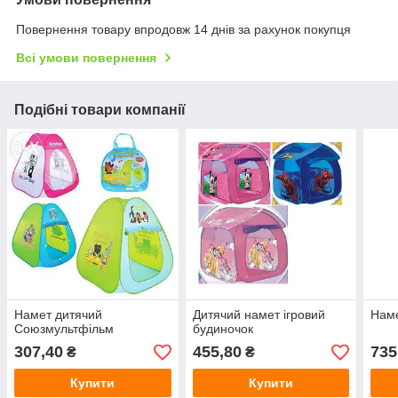
Повернення товару впродовж 14 днів за рахунок покупця
Всі умови повернення
Подібні товари компанії
Намет дитячий
Дитячий намет ігровий
Наме
Союзмультфільм
будиночок
307,40
455,80
735
₴
₴
Купити
Купити