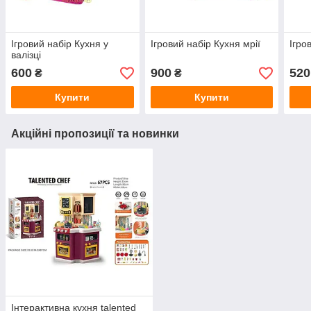
Ігровий набір Кухня у
Ігровий набір Кухня мрії
Ігро
валізці
600
900
520
₴
₴
Купити
Купити
Акційні пропозиції та новинки
Інтерактивна кухня talented