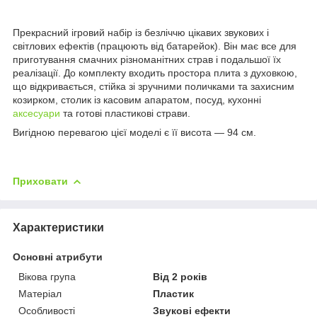
Прекрасний ігровий набір із безліччю цікавих звукових і
світлових ефектів (працюють від батарейок). Він має все для
приготування смачних різноманітних страв і подальшої їх
реалізації. До комплекту входить простора плита з духовкою,
що відкривається, стійка зі зручними поличками та захисним
козирком, столик із касовим апаратом, посуд, кухонні
аксесуари
та готові пластикові страви.
Вигідною перевагою цієї моделі є її висота — 94 см.
Приховати
Характеристики
Основні атрибути
Вікова група
Від 2 років
Матеріал
Пластик
Особливості
Звукові ефекти