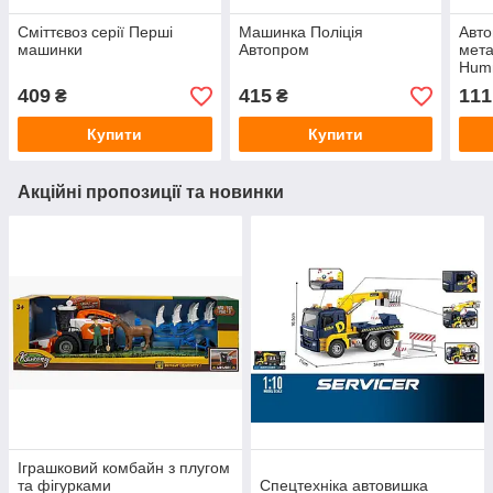
Сміттєвоз серії Перші
Машинка Поліція
Авт
машинки
Автопром
мета
Hum
409
415
111
₴
₴
Купити
Купити
Акційні пропозиції та новинки
Іграшковий комбайн з плугом
та фігурками
Спецтехніка автовишка