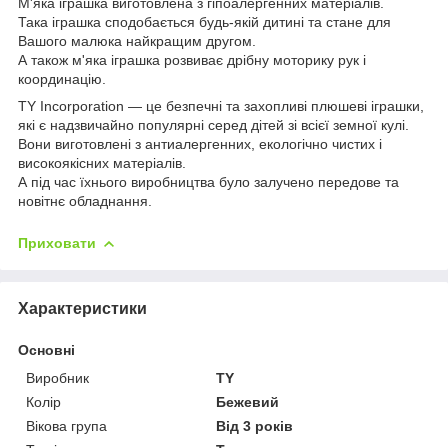
М'яка іграшка виготовлена з гіпоалергенних матеріалів.
Така іграшка сподобається будь-якій дитині та стане для
Вашого малюка найкращим другом.
А також м'яка іграшка розвиває дрібну моторику рук і
координацію.
TY Incorporation — це безпечні та захопливі плюшеві іграшки,
які є надзвичайно популярні серед дітей зі всієї земної кулі.
Вони виготовлені з антиалергенних, екологічно чистих і
високоякісних матеріалів.
А під час їхнього виробництва було залучено передове та
новітнє обладнання.
Приховати
Характеристики
Основні
Виробник
TY
Колір
Бежевий
Вікова група
Від 3 років