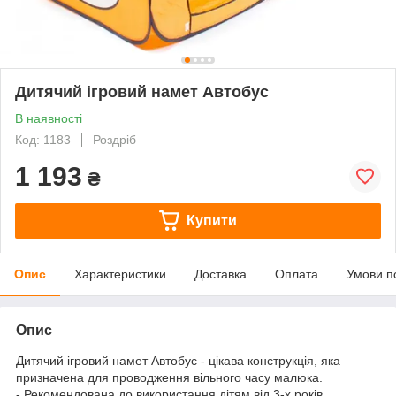
Дитячий ігровий намет Автобус
В наявності
Код: 1183
Роздріб
1 193
₴
Купити
Опис
Характеристики
Доставка
Оплата
Умови п
Опис
Дитячий ігровий намет Автобус - цікава конструкція, яка
призначена для проводження вільного часу малюка.
- Рекомендована до використання дітям від 3-х років.