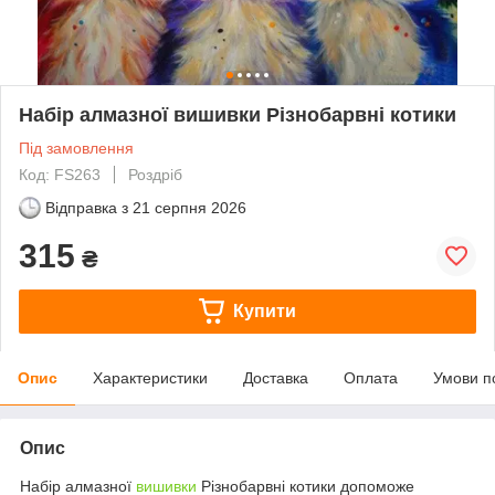
Набір алмазної вишивки Різнобарвні котики
Під замовлення
Код: FS263
Роздріб
Відправка з
21 серпня 2026
315
₴
Купити
Опис
Характеристики
Доставка
Оплата
Умови п
Опис
Набір алмазної
вишивки
Різнобарвні котики допоможе