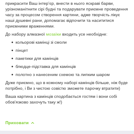
прикрасити Ваш інтер'єр, внести в нього яскраві барви,
урізноманітнити сірі будні та подарувати приємне проведення
часу за процесом створення картини, адже творчість лікує
наші душевні рани, допомагає відпочити та насититися
приємними враженнями.
До набору алмазної
мозаїки
входить усе необхідне:
кольорові камінці зі смоли
пінцет
пакетики для камінців
блюдце-підставка для камінців
полотно з нанесеним схемою та липким шаром
Дуже приємно, що в кожному наборі камінців більше, ніж буде
потрібно, і Ви з чистою совістю зможете парочку втратити)
Ваша картина з камінців сподобається гостям і вони собі
обов'язково захочуть таку ж!)
Приховати