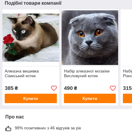
Подібні товари компанії
Алмазна вишивка
Набір алмазної мозаїки
Набі
Сіамський котик
Висловухий котик
Різн
385
490
315
₴
₴
Купити
Купити
Про нас
98% позитивних з 46 відгуків за рік