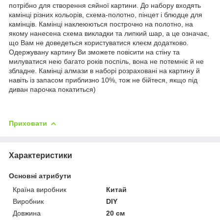
потрібно для створення сяйної картини. До набору входять
камінці різних кольорів, схема-полотно, пінцет і блюдце для
камінців. Камінці наклеюються построчно на полотно, на
якому нанесена схема викладки та липкий шар, а це означає,
що Вам не доведеться користуватися клеєм додатково.
Одержувану картину Ви зможете повісити на стіну та
милуватися нею багато років поспіль, вона не потемніє й не
збладне. Камінці алмази в наборі розраховані на картину й
навіть із запасом приблизно 10%, тож не бійтеся, якщо під
диван парочка покатиться)
Приховати
Характеристики
Основні атрибути
Країна виробник
Китай
Виробник
DIY
Довжина
20 см