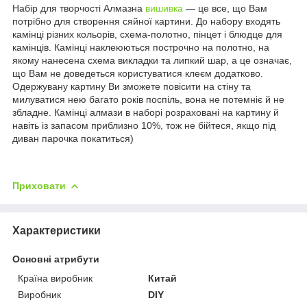
Набір для творчості Алмазна
вишивка
— це все, що Вам
потрібно для створення сяйної картини. До набору входять
камінці різних кольорів, схема-полотно, пінцет і блюдце для
камінців. Камінці наклеюються построчно на полотно, на
якому нанесена схема викладки та липкий шар, а це означає,
що Вам не доведеться користуватися клеєм додатково.
Одержувану картину Ви зможете повісити на стіну та
милуватися нею багато років поспіль, вона не потемніє й не
збладне. Камінці алмази в наборі розраховані на картину й
навіть із запасом приблизно 10%, тож не бійтеся, якщо під
диван парочка покатиться)
Приховати
Характеристики
Основні атрибути
Країна виробник
Китай
Виробник
DIY