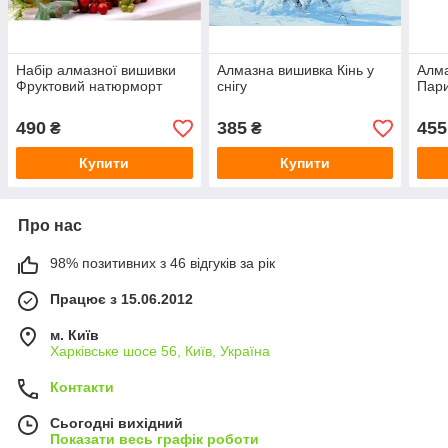
Набір алмазної вишивки
Алмазна вишивка Кінь у
Алм
Фруктовий натюрморт
снігу
Пар
490
385
455
₴
₴
Купити
Купити
Про нас
98% позитивних з 46 відгуків за рік
Працює з 15.06.2012
м. Київ
Харківське шосе 56, Київ, Україна
Контакти
Сьогодні вихідний
Показати весь графік роботи