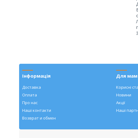
Інформація
Для мам 
Доставка
Корисні ста
Оплата
Новини
Про нас
Акції
Наші контакти
Наші парт
Возврат и обмен