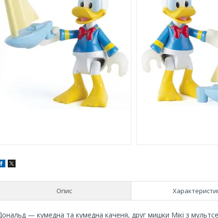
Опис
Характеристи
Дональд — кумедна та кумедна каченя, друг мишки Мікі з мультсер