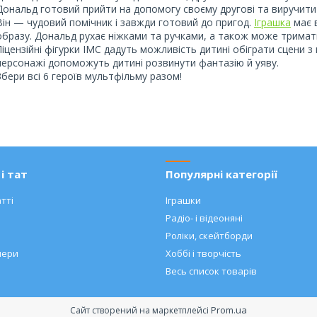
Дональд готовий прийти на допомогу своєму другові та виручити 
Він — чудовий помічник і завжди готовий до пригод.
Іграшка
має в
образу. Дональд рухає ніжками та ручками, а також може трима
Ліцензійні фігурки IMC дадуть можливість дитині обіграти сцени з
персонажі допоможуть дитині розвинути фантазію й уяву.
Збери всі 6 героїв мультфільму разом!
і тат
Популярні категорії
тті
Іграшки
Радіо- і відеоняні
Роліки, скейтборди
нери
Хоббі і творчість
Весь список товарів
Prom.ua
Сайт створений на маркетплейсі