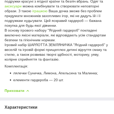
подружки красуні з ягідної країни та безліч вбрань. Одяг та
аксесуари
можна комбінувати та створювати неповторні
образи. З такою
іграшкою
Ваша дочка зможе без проблем
придумати множників захопливих ігор, які не дадуть їй і її
подружкам нудьгувати. Цей яскравий гардероб — бажана
покупка для будь-якої дівчинки.
В основу ігрового набору "Ягідний гардероб" покладені
виключно якісні матеріали, які відповідають усім стандартам
безпеки та гігієнічним нормам.
Ігровий набір ШАРЛОТТА ЗЕМЛЯНИЧКА "Ягідний гардероб" у
веселій та ігровій формі прищеплює дитині відчуття смаку та
стилю, а також розвиває творчі здібності, моторику, уяву,
колірне сприйняття та фантазію.
Комплектація:
лялечки Суничка, Лимона, Апельсина та Малинка;
елементи гардероба — 20 шт.
Приховати
Характеристики