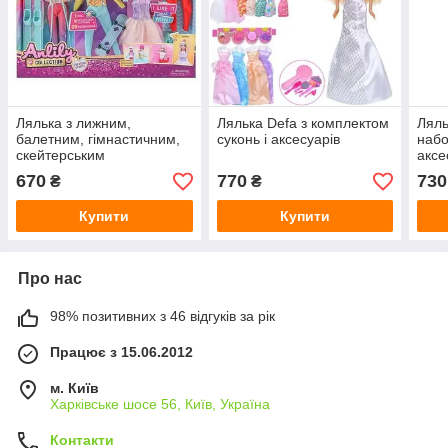
Лялька з лижним,
Лялька Defa з комплектом
Ляль
балетним, гімнастичним,
суконь і аксесуарів
набо
скейтерським
акс
спорядженням
670
770
730
₴
₴
Купити
Купити
Про нас
98% позитивних з 46 відгуків за рік
Працює з 15.06.2012
м. Київ
Харківське шосе 56, Київ, Україна
Контакти