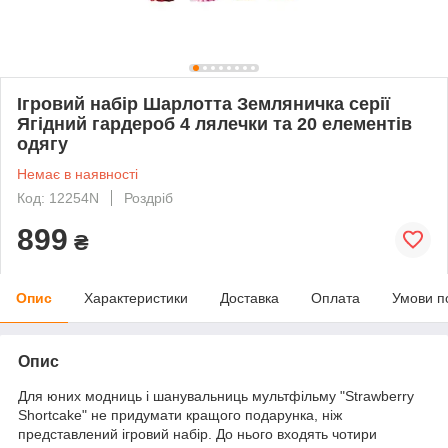
Ігровий набір Шарлотта Земляничка серії
Ягідний гардероб 4 лялечки та 20 елементів
одягу
Немає в наявності
Код: 12254N
Роздріб
899
₴
Опис
Характеристики
Доставка
Оплата
Умови п
Опис
Для юних модниць і шанувальниць мультфільму "Strawberry
Shortcake" не придумати кращого подарунка, ніж
представлений ігровий набір. До нього входять чотири