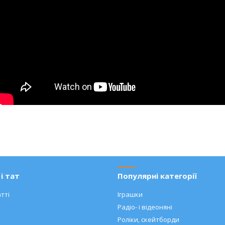
і тат
Популярні категорії
тті
Іграшки
Радіо- і відеоняні
Роліки, скейтборди