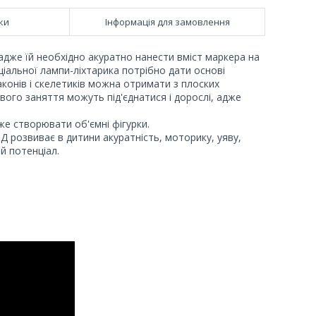
ки
Інформація для замовлення
 адже їй необхідно акуратно нанести вміст маркера на
іальної лампи-ліхтарика потрібно дати основі
раконів і скелетиків можна отримати з плоских
вого заняття можуть під'єднатися і дорослі, адже
е створювати об'ємні фігурки.
Д розвиває в дитини акуратність, моторику, уяву,
й потенціал.