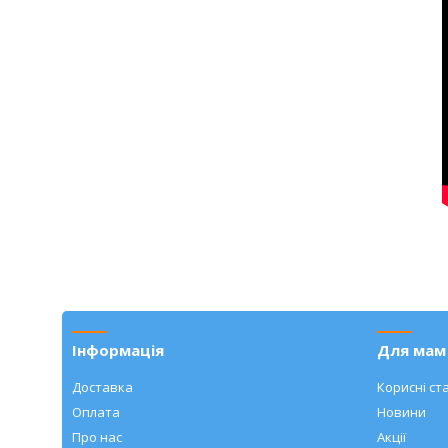
Інформація
Для мам 
Доставка
Корисні ста
Оплата
Новини
Про нас
Акції