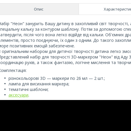
Опис
Характеристи
Набір "Неон" занурить Вашу дитину в захопливий світ творчості,
спеціальну кальку за контуром шаблону. Потім за допомогою спец
затвердити, після чого вона легко відійде від кальки. Об'ємних д
елементів, просто поєднуючи, їх один з одним. До такого захопли
море позитивних емоцій забезпечене.
З оригінальним набором для дитячої творчості дитина легко змож
Представлений набір для творчості 3D-маркером "Неон" від Аду 3
координацію рухів, а також фантазію, логічне мислення та творчи
Комплектація:
різнокольорові 3D — маркери по 26 мл — 2 шт.;
лампа для висихання маркера;
тематичні шаблони;
аксесуари
.