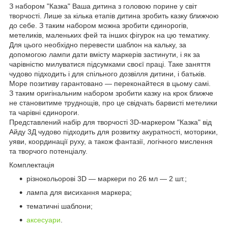
З набором "Казка" Ваша дитина з головою порине у світ
творчості. Лише за кілька етапів дитина зробить казку ближчою
до себе. З таким набором можна зробити єдинорогів,
метеликів, маленьких фей та інших фігурок на цю тематику.
Для цього необхідно перевести шаблон на кальку, за
допомогою лампи дати вмісту маркерів застинути, і як за
чарівністю милуватися підсумками своєї праці. Таке заняття
чудово підходить і для спільного дозвілля дитини, і батьків.
Море позитиву гарантовано — переконайтеся в цьому самі.
З таким оригінальним набором зробити казку на крок ближче
не становитиме труднощів, про це свідчать барвисті метелики
та чарівні єдинороги.
Представлений набір для творчості 3D-маркером "Казка" від
Айду 3Д чудово підходить для розвитку акуратності, моторики,
уяви, координації руху, а також фантазії, логічного мислення
та творчого потенціалу.
Комплектація
різнокольорові 3D — маркери по 26 мл — 2 шт.;
лампа для висихання маркера;
тематичні шаблони;
аксесуари
.