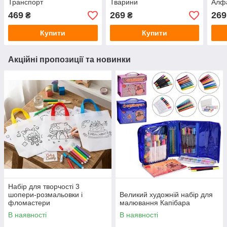
Транспорт
Тварини
Алфа
469
269
269
₴
₴
Купити
Купити
Акційні пропозиції та новинки
Набір для творчості 3
шопери-розмальовки і
Великий художній набір для
фломастери
малювання Капібара
В наявності
В наявності