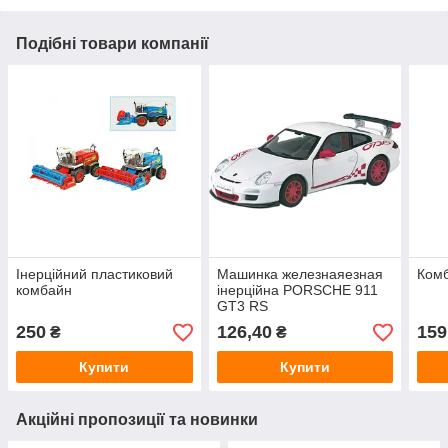
Подібні товари компанії
Інерційний пластиковий
Машинка железнаяезная
Комб
комбайн
інерційна PORSCHE 911
GT3 RS
250
126,40
159
₴
₴
Купити
Купити
Акційні пропозиції та новинки