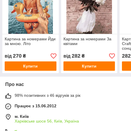
Картина за номерами Йди
Картина за номерами За
Карт
за мною. Літо
квітами
Craf
сон
270
282
282
від
₴
від
₴
Купити
Купити
Про нас
98% позитивних з 46 відгуків за рік
Працює з 15.06.2012
м. Київ
Харківське шосе 56, Київ, Україна