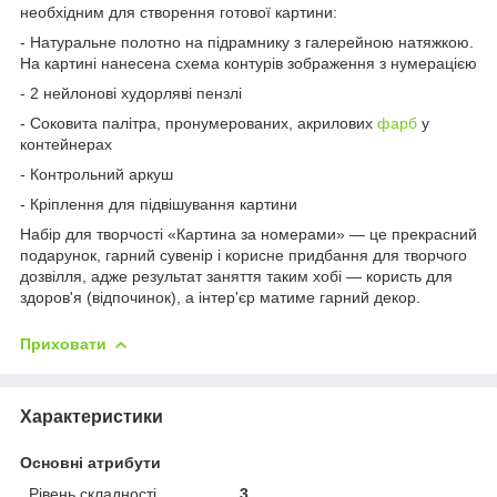
необхідним для створення готової картини:
- Натуральне полотно на підрамнику з галерейною натяжкою.
На картині нанесена схема контурів зображення з нумерацією
- 2 нейлонові худорляві пензлі
- Соковита палітра, пронумерованих, акрилових
фарб
у
контейнерах
- Контрольний аркуш
- Кріплення для підвішування картини
Набір для творчості «
Картина за номерами
» — це прекрасний
подарунок, гарний сувенір і корисне придбання для творчого
дозвілля, адже результат заняття таким хобі — користь для
здоров'я (відпочинок), а інтер'єр матиме гарний декор.
Приховати
Характеристики
Основні атрибути
Рівень складності
3