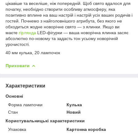
цікавіше та веселіше, ніж попередній. Щоб свято вдалося для
початку, необхідно створити особливу атмосферу, яка
позитивно вплине на ваш настрій і настрій усіх ваших родичів і
гостей. Почнемо з найголовнішого атрибута, без якого не
обходиться жодне новорічне свято — з ялинки. Якщо ви
маєте
гірлянда
LED-фігурки — ваша новорічна ялинка засяє
абсолютно по-новому та задасть тон усьому новорічній
урочистості.
40 мм кулька, 20 лампочок
Приховати
Характеристики
Основні
Форма лампочки
Кулька
Стан
Новий
Користувальницькі характеристики
Упаковка
Картонна коробка