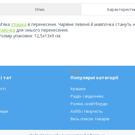
Опис
Характеристи
М'яка
іграшка
в перенесенні. Чарівне левеня й мавпочка стануть 
сумочка
для їхнього перенесення.
Розмір упаковки: 12,5х13х9 см.
і тат
Популярні категорії
тті
Іграшки
Радіо- і відеоняні
Роліки, скейтборди
нери
Хоббі і творчість
Весь список товарів