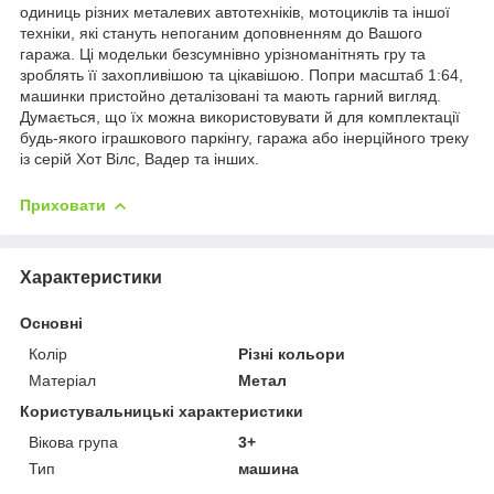
одиниць різних металевих автотехніків, мотоциклів та іншої
техніки, які стануть непоганим доповненням до Вашого
гаража. Ці модельки безсумнівно урізноманітнять гру та
зроблять її захопливішою та цікавішою. Попри масштаб 1:64,
машинки пристойно деталізовані та мають гарний вигляд.
Думається, що їх можна використовувати й для комплектації
будь-якого іграшкового паркінгу, гаража або інерційного треку
із серій Хот Вілс, Вадер та інших.
Приховати
Характеристики
Основні
Колір
Різні кольори
Матеріал
Метал
Користувальницькі характеристики
Вікова група
3+
Тип
машина