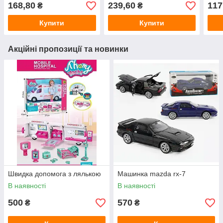
168,80
239,60
117
₴
₴
Купити
Купити
Акційні пропозиції та новинки
Швидка допомога з лялькою
Машинка mazda rx-7
В наявності
В наявності
500
570
₴
₴