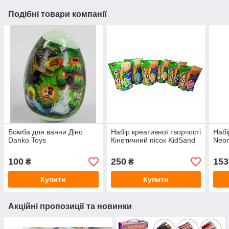
Подібні товари компанії
Бомба для ванни Діно
Набір креативної творчості
Набі
Danko Toys
Кінетичний пісок KidSand
Neon
100
250
153
₴
₴
Купити
Купити
Акційні пропозиції та новинки