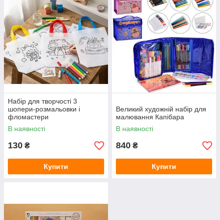
Набір для творчості 3
шопери-розмальовки і
Великий художній набір для
фломастери
малювання Капібара
В наявності
В наявності
130
840
₴
₴
Купити
Купити