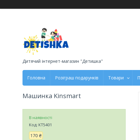
Дитячий інтернет-магазин "Детишка"
Головна
Розіграш подарунків
Товари
П
Машинка Kinsmart
В наявності
Код:
КТ5401
170 ₴