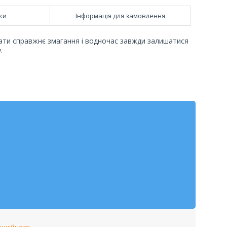
ки
Інформація для замовлення
ати справжнє змагання і водночас завжди залишатися
у.