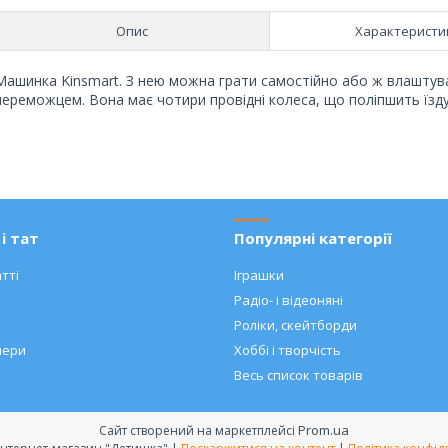
Опис
Характеристи
Машинка Kinsmart. З нею можна грати самостійно або ж влаштув
переможцем. Вона має чотири провідні колеса, що поліпшить їзд
і тат
Популярні категорії
тті
Іграшки
Радіо- і відеоняні
Роліки, скейтборди
нери
Хоббі і творчість
Весь список товарів
Prom.ua
Сайт створений на маркетплейсі