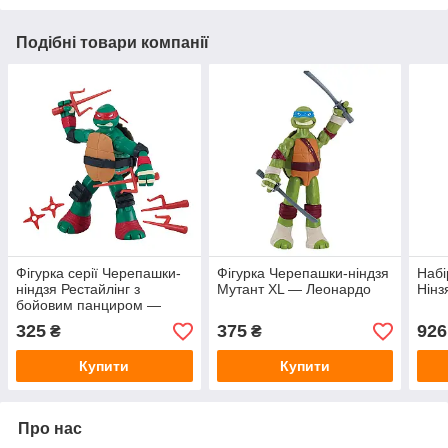
Подібні товари компанії
Фігурка серії Черепашки-
Фігурка Черепашки-ніндзя
Набі
ніндзя Рестайлінг з
Мутант XL — Леонардо
Нінз
бойовим панциром —
Рафаель
325
375
926
₴
₴
Купити
Купити
Про нас