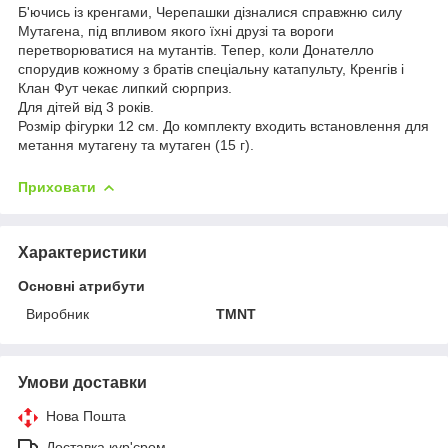
Б'ючись із кренгами, Черепашки дізналися справжню силу
Мутагена, під впливом якого їхні друзі та вороги
перетворюватися на мутантів. Тепер, коли Донателло
спорудив кожному з братів спеціальну катапульту, Кренгів і
Клан Фут чекає липкий сюрприз.
Для дітей від 3 років.
Розмір фігурки 12 см. До комплекту входить встановлення для
метання мутагену та мутаген (15 г).
Приховати
Характеристики
Основні атрибути
Виробник
TMNT
Умови доставки
Нова Пошта
Доставка кур'єром