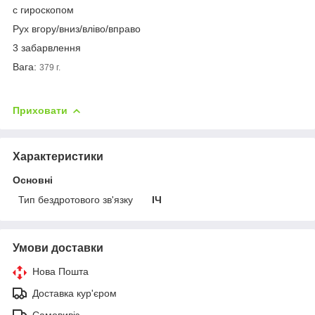
с гироскопом
Рух вгору/вниз/вліво/вправо
3 забарвлення
Вага:
379 г.
Приховати
Характеристики
Основні
Тип бездротового зв'язку
ІЧ
Умови доставки
Нова Пошта
Доставка кур'єром
Самовивіз