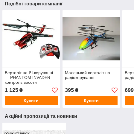
Подібні товари компанії
Вертоліт на ІЧ-керуванні
Маленький вертоліт на
Верт
— PHANTOM INVADER
радіокеруванні
раді
контроль висоти
(червоний, 20 см, з
1 125
395
699
₴
₴
гіроскопом, 3 канали)
Купити
Купити
Акційні пропозиції та новинки