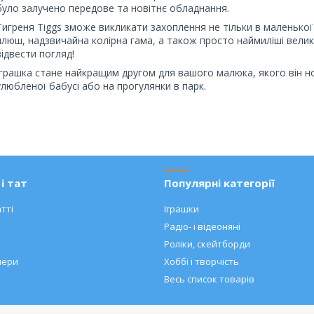
було залучено передове та новітнє обладнання.
Тигреня Tiggs зможе викликати захоплення не тільки в маленької 
плюш, надзвичайна колірна гама, а також просто наймиліші велик
відвести погляд!
Іграшка стане найкращим другом для вашого малюка, якого він но
улюбленої бабусі або на прогулянки в парк.
і тат
Популярні категорії
тті
Іграшки
Радіо- і відеоняні
Роліки, скейтборди
нери
Хоббі і творчість
Весь список товарів