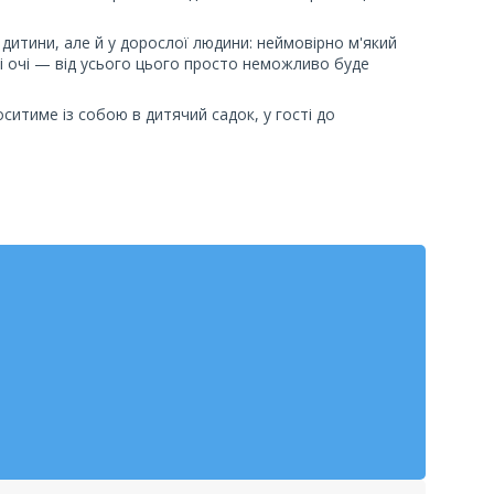
дитини, але й у дорослої людини: неймовірно м'який
і очі — від усього цього просто неможливо буде
ситиме із собою в дитячий садок, у гості до