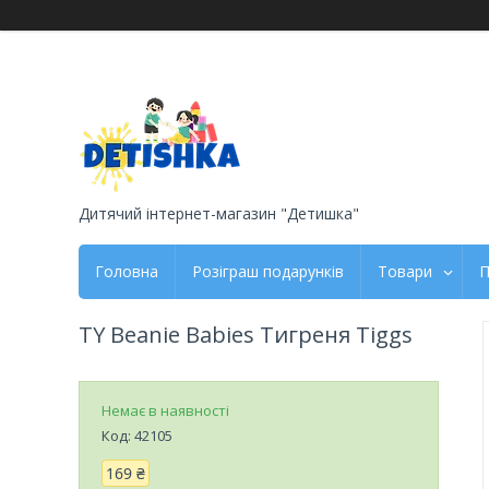
Дитячий інтернет-магазин "Детишка"
Головна
Розіграш подарунків
Товари
П
TY Beanie Babies Тигреня Tiggs
Немає в наявності
Код:
42105
169 ₴