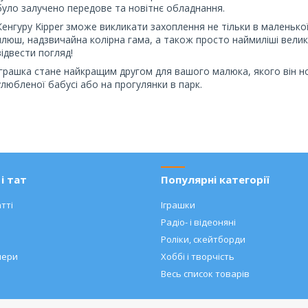
було залучено передове та новітнє обладнання.
Кенгуру Kipper зможе викликати захоплення не тільки в маленької
плюш, надзвичайна колірна гама, а також просто наймиліші велик
відвести погляд!
Іграшка стане найкращим другом для вашого малюка, якого він но
улюбленої бабусі або на прогулянки в парк.
і тат
Популярні категорії
тті
Іграшки
Радіо- і відеоняні
Роліки, скейтборди
нери
Хоббі і творчість
Весь список товарів