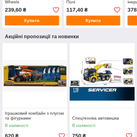
Wheels
Полі
інер
239,60
117,40
378
₴
₴
Купити
Купити
Акційні пропозиції та новинки
Іграшковий комбайн з плугом
та фігурками
Спецтехніка автовишка
В наявності
В наявності
620
750
₴
₴