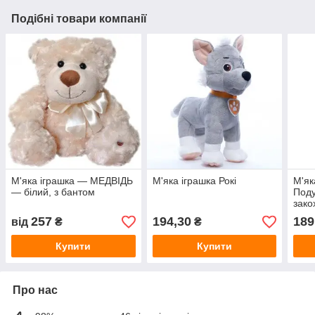
Подібні товари компанії
М'яка іграшка — МЕДВІДЬ
М'яка іграшка Рокі
М'як
— білий, з бантом
Под
зако
257
194,30
189
від
₴
₴
Купити
Купити
Про нас