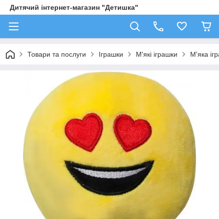
Дитячий інтернет-магазин "Детишка"
Товари та послуги
Іграшки
М'які іграшки
М'яка іг