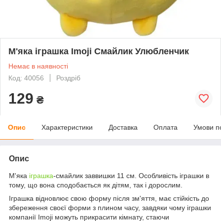
М'яка іграшка Imoji Смайлик Улюбленчик
Немає в наявності
Код: 40056
Роздріб
129
₴
Опис
Характеристики
Доставка
Оплата
Умови п
Опис
М'яка
іграшка
-смайлик заввишки 11 см. Особливість іграшки в
тому, що вона сподобається як дітям, так і дорослим.
Іграшка відновлює свою форму після зм'яття, має стійкість до
збереження своєї форми з плином часу, завдяки чому іграшки
компанії Imoji можуть прикрасити кімнату, стаючи