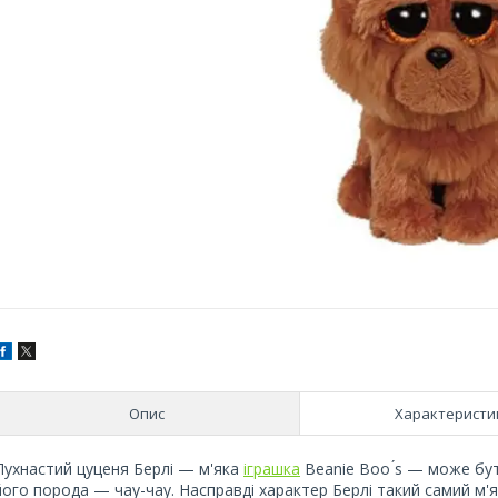
Опис
Характеристи
Пухнастий цуценя Берлі — м'яка
іграшка
Beanie Boo ́s — може бут
його порода — чау-чау. Насправді характер Берлі такий самий м'я