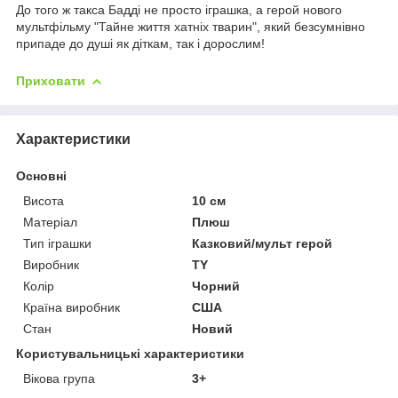
До того ж такса Бадді не просто іграшка, а герой нового
мультфільму "Тайне життя хатніх тварин", який безсумнівно
припаде до душі як діткам, так і дорослим!
Приховати
Характеристики
Основні
Висота
10 см
Матеріал
Плюш
Тип іграшки
Казковий/мульт герой
Виробник
TY
Колір
Чорний
Країна виробник
США
Стан
Новий
Користувальницькі характеристики
Вікова група
3+