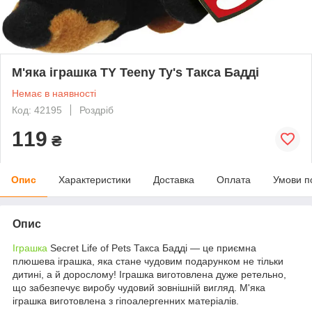
М'яка іграшка TY Teeny Ty's Такса Бадді
Немає в наявності
Код: 42195
Роздріб
119
₴
Опис
Характеристики
Доставка
Оплата
Умови п
Опис
Іграшка
Secret Life of Pets Такса Бадді — це приємна
плюшева іграшка, яка стане чудовим подарунком не тільки
дитині, а й дорослому! Іграшка виготовлена дуже ретельно,
що забезпечує виробу чудовий зовнішній вигляд. М'яка
іграшка виготовлена з гіпоалергенних матеріалів.