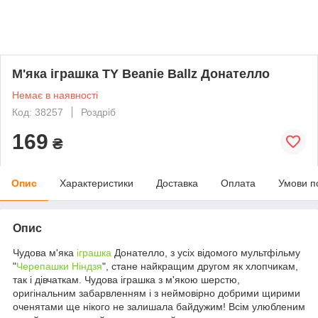
М'яка іграшка TY Beanie Ballz Донателло
Немає в наявності
Код: 38257
Роздріб
169
₴
Опис
Характеристики
Доставка
Оплата
Умови п
Опис
Чудова м'яка
іграшка
Донателло, з усіх відомого мультфільму
"
Черепашки Ніндзя
", стане найкращим другом як хлопчикам,
так і дівчаткам. Чудова іграшка з м'якою шерстю,
оригінальним забарвленням і з неймовірно добрими щирими
оченятами ще нікого не залишала байдужим! Всім улюбленим