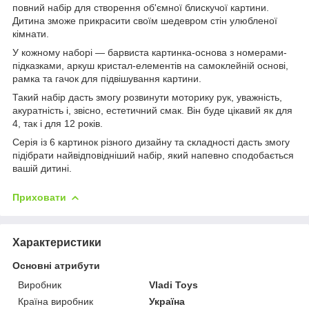
повний набір для створення об'ємної блискучої картини.
Дитина зможе прикрасити своїм шедевром стін улюбленої
кімнати.
У кожному наборі — барвиста картинка-основа з номерами-
підказками, аркуш кристал-елементів на самоклейній основі,
рамка та гачок для підвішування картини.
Такий набір дасть змогу розвинути моторику рук, уважність,
акуратність і, звісно, естетичний смак. Він буде цікавий як для
4, так і для 12 років.
Серія із 6 картинок різного дизайну та складності дасть змогу
підібрати найвідповідніший набір, який напевно сподобається
вашій дитині.
Приховати
Характеристики
Основні атрибути
Виробник
Vladi Toys
Країна виробник
Україна