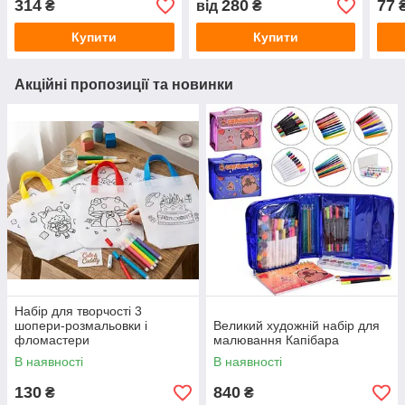
314
280
77
₴
від
₴
Купити
Купити
Акційні пропозиції та новинки
Набір для творчості 3
шопери-розмальовки і
Великий художній набір для
фломастери
малювання Капібара
В наявності
В наявності
130
840
₴
₴