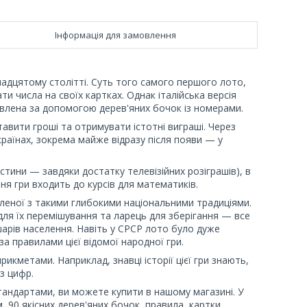
Інформація для замовлення
тнадцятому столітті. Суть того самого першого лото,
и числа на своїх картках. Однак італійська версія
влена за допомогою дерев'яних бочок із номерами.
тавити гроші та отримувати істотні виграші. Через
країнах, зокрема майже відразу після появи — у
стини — завдяки достатку телевізійних розіграшів), в
ння гри входить до курсів для математиків.
бленої з такими глибокими національними традиціями.
 для їх перемішування та ларець для зберігання — все
шарів населення. Навіть у СРСР лото було дуже
а правилами цієї відомої народної гри.
икметами. Наприклад, знавці історії цієї гри знають,
з цифр.
стандартами, ви можете купити в нашому магазині. У
, 90 якісних дерев'яних бочок, правила, картки,