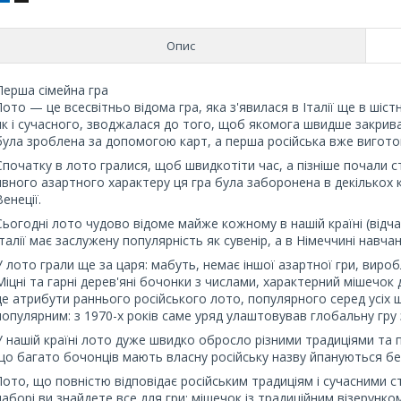
Опис
Перша сімейна гра
Лото — це всесвітньо відома гра, яка з'явилася в Італії ще в шіс
як і сучасного, зводжалася до того, щоб якомога швидше закриват
була зроблена за допомогою карт, а перша російська вже вигото
Спочатку в лото гралися, щоб швидкотіти час, а пізніше почали с
явного азартного характеру ця гра була заборонена в декількох 
Венеції.
Сьогодні лото чудово відоме майже кожному в нашій країні (відча
Італії має заслужену популярність як сувенір, а в Німеччині навча
У лото грали ще за царя: мабуть, немає іншої азартної гри, виро
Міцні та гарні дерев'яні бочонки з числами, характерний мішечок
це атрибути раннього російського лото, популярного серед усіх 
популярним: з 1970-х років саме уряд улаштовував глобальну гру з
У нашій країні лото дуже швидко обросло різними традиціями та пр
що багато бочонців мають власну російську назву йпануються бе
Лото, що повністю відповідає російським традиціям і сучасними 
наборі ви знайдете все для гри: мішечок із традиційним візерунком