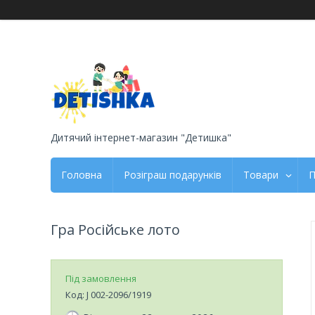
Дитячий інтернет-магазин "Детишка"
Головна
Розіграш подарунків
Товари
П
Гра Російське лото
Під замовлення
Код:
J 002-2096/1919