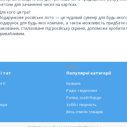
жетони для зачинення чисел на картках.
Для кого ця гра?
Подарункове російське лото — це чудовий сувенір для будь-якого
подарунок для будь-якої компанії, а також можливість придбати г
паковання, стилізоване під російську скриню, допоможе зробити 
привабливим.
і тат
Популярні категорії
тті
Іграшки
Радіо- і відеоняні
Роліки, скейтборди
нери
Хоббі і творчість
Весь список товарів