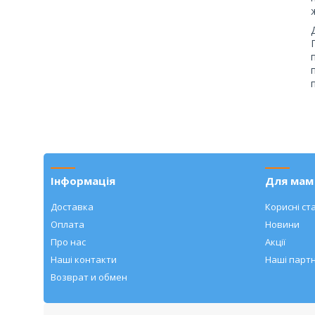
Інформація
Для мам 
Доставка
Корисні ста
Оплата
Новини
Про нас
Акції
Наші контакти
Наші парт
Возврат и обмен