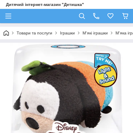
Дитячий інтернет-магазин "Детишка"
Товари та послуги
Іграшки
М'які іграшки
М'яка іг