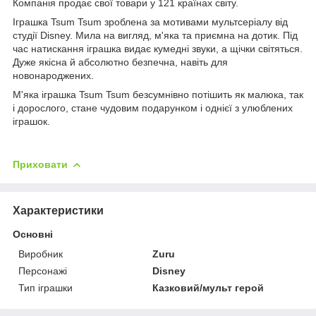
Компанія продає свої товари у 121 країнах світу.
Іграшка Tsum Tsum зроблена за мотивами мультсеріалу від
студії Disney. Мила на вигляд, м'яка та приємна на дотик. Під
час натискання іграшка видає кумедні звуки, а щічки світяться.
Дуже якісна й абсолютно безпечна, навіть для
новонароджених.
М'яка іграшка Tsum Tsum безсумнівно потішить як малюка, так
і дорослого, стане чудовим подарунком і однієї з улюблених
іграшок.
Приховати
Характеристики
Основні
Виробник
Zuru
Персонажі
Disney
Тип іграшки
Казковий/мульт герой