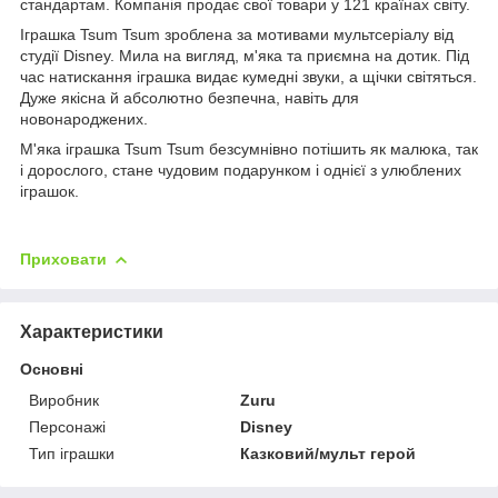
стандартам. Компанія продає свої товари у 121 країнах світу.
Іграшка Tsum Tsum зроблена за мотивами мультсеріалу від
студії Disney. Мила на вигляд, м'яка та приємна на дотик. Під
час натискання іграшка видає кумедні звуки, а щічки світяться.
Дуже якісна й абсолютно безпечна, навіть для
новонароджених.
М'яка іграшка Tsum Tsum безсумнівно потішить як малюка, так
і дорослого, стане чудовим подарунком і однієї з улюблених
іграшок.
Приховати
Характеристики
Основні
Виробник
Zuru
Персонажі
Disney
Тип іграшки
Казковий/мульт герой