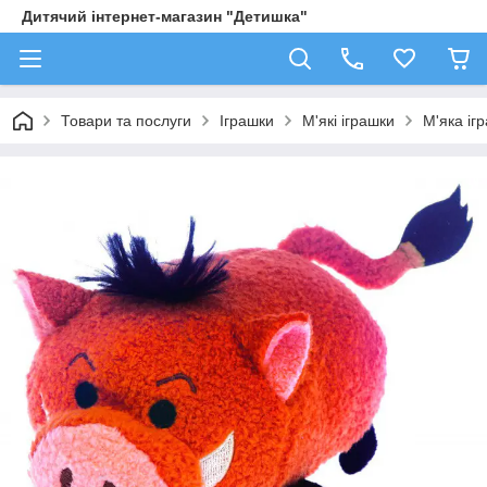
Дитячий інтернет-магазин "Детишка"
Товари та послуги
Іграшки
М'які іграшки
М'яка іг