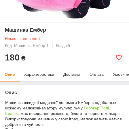
Машинка Ембер
Немає в наявності
Код: Машинка Ембер 1
Роздріб
180
₴
Опис
Характеристики
Доставка
Оплата
Умови п
Опис
Машинка швидкої медичної допомоги Ембер сподобається
кожному малюкові-аматору мультфільму
Робокар Полі
.
Іграшка
має поєднання рожевого, білого та чорного кольорів.
Використовуючи машинку у своїх іграх, малюк навчатиметься
доброти та чуйності.