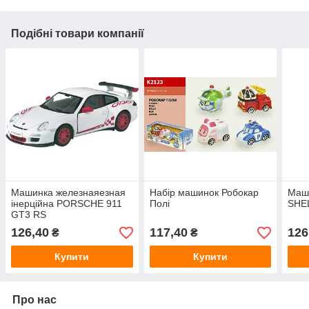
Подібні товари компанії
Машинка железнаяезная
Набір машинок Робокар
Маши
інерційна PORSCHE 911
Полі
SHE
GT3 RS
126,40
117,40
126
₴
₴
Купити
Купити
Про нас