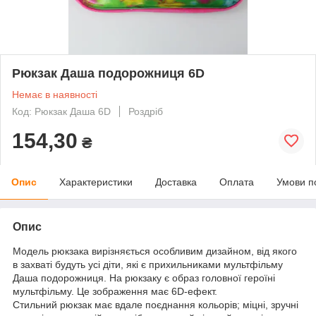
Рюкзак Даша подорожниця 6D
Немає в наявності
Код: Рюкзак Даша 6D
Роздріб
154,30
₴
Опис
Характеристики
Доставка
Оплата
Умови п
Опис
Модель рюкзака вирізняється особливим дизайном, від якого
в захваті будуть усі діти, які є прихильниками мультфільму
Даша подорожниця. На рюкзаку є образ головної героїні
мультфільму. Це зображення має 6D-ефект.
Стильний рюкзак має вдале поєднання кольорів; міцні, зручні