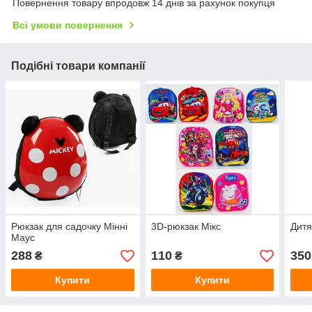
Повернення товару впродовж 14 днів за рахунок покупця
Всі умови повернення
Подібні товари компанії
Рюкзак для садочку Мінні
3D-рюкзак Мікс
Дитя
Маус
288
110
350
₴
₴
Купити
Купити